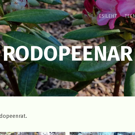
ESILEHT
TEE
RODOPEENAR
dopeenrat.