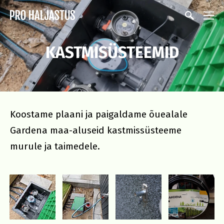
KASTMISÜSTEEMID
Koostame plaani ja paigaldame õuealale
Gardena maa-aluseid kastmissüsteeme
murule ja taimedele.