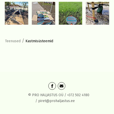
/
Teenused
Kastmisüsteemid
© PRO HALJASTUS OÜ /
+372 502 4180
/
piret@prohaljastus.ee