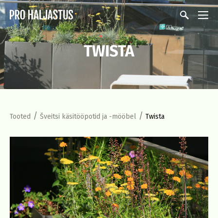
TWISTA
/
/
Tooted
Šveitsi käsitööpotid ja -mööbel
Twista